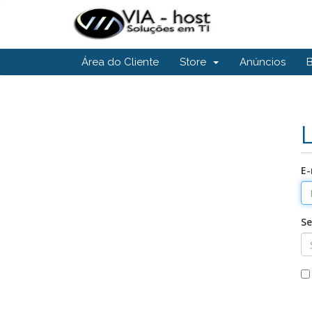
Área do Cliente
Store
Anúncios
E-
S