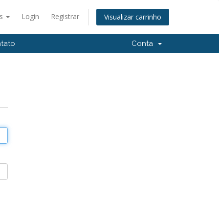
ês
Login
Registrar
Visualizar carrinho
tato
Conta