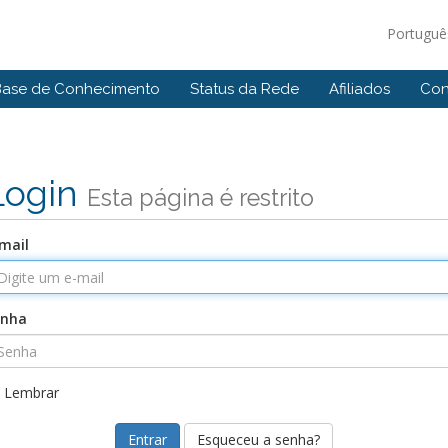
Portugu
Base de Conhecimento
Status da Rede
Afiliados
Con
Login
Esta página é restrito
mail
enha
Lembrar
Esqueceu a senha?