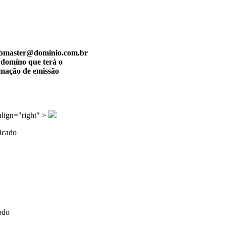
 webmaster@dominio.com.br
 domíno que terá o
rmação de emissão
align="right" >
ficado
odo