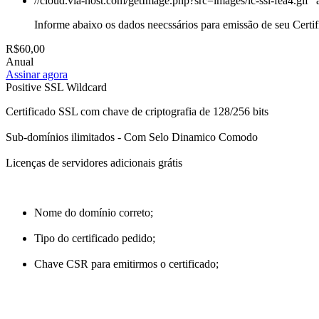
//cloud.via-host.com/getImage.php?src=images/ic-ssl-fea4.gif" 
Informe abaixo os dados neecssários para emissão de seu Certi
R$60,00
Anual
Assinar agora
Positive SSL Wildcard
Certificado SSL com chave de criptografia de 128/256 bits
Sub-domínios ilimitados - Com Selo Dinamico Comodo
Licenças de servidores adicionais grátis
Nome do domínio correto;
Tipo do certificado pedido;
Chave CSR para emitirmos o certificado;