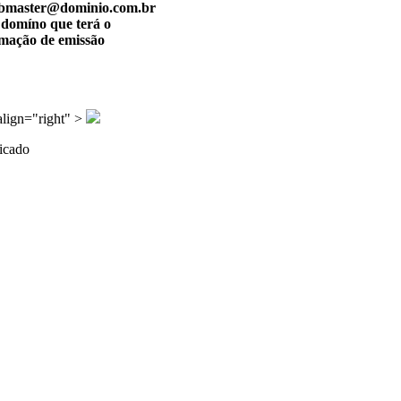
 webmaster@dominio.com.br
 domíno que terá o
rmação de emissão
align="right" >
ficado