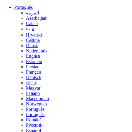
Português
العربية
Azerbaijani
Català
中文
Hrvatski
Čeština
Dansk
Nederlands
English
Estonian
Persian
Français
Deutsch
עברית
Magyar
Italiano
Macedonian
Norwegian
Português
Português
Română
Русский
Español