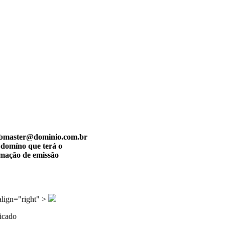
 webmaster@dominio.com.br
 domíno que terá o
rmação de emissão
align="right" >
ficado