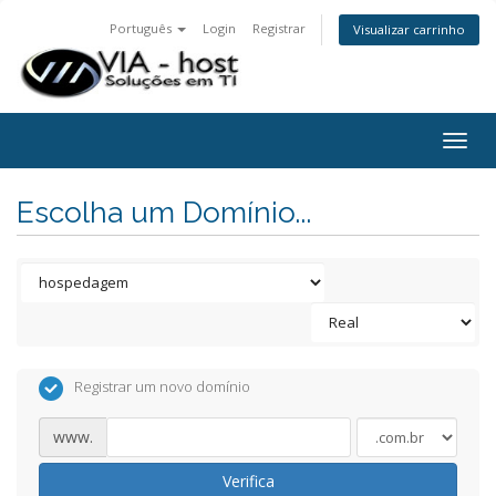
Português
Login
Registrar
Visualizar carrinho
Togg
navig
Escolha um Domínio...
Registrar um novo domínio
www.
Verifica