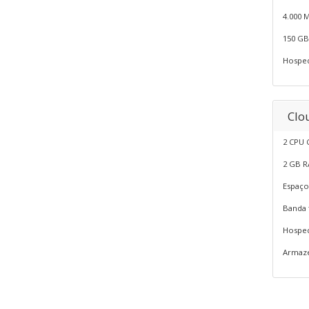
4.000 
150 GB
Hosped
Clo
2 CPU 
2 GB 
Espaço
Banda 
Hosped
Armaze