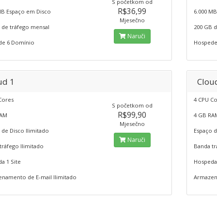
S početkom od
R$36,99
MB Espaço em Disco
6.000 MB
Mjesečno
 de tráfego mensal
200 GB d
Naruči
e 6 Domínio
Hospede
ud 1
Clou
Cores
4 CPU C
S početkom od
R$99,90
RAM
4 GB RA
Mjesečno
 de Disco Ilimitado
Espaço d
Naruči
tráfego Ilimitado
Banda tr
a 1 Site
Hospeda 
namento de E-mail Ilimitado
Armazena