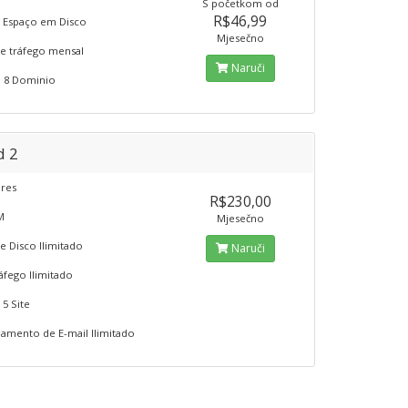
S početkom od
R$46,99
 Espaço em Disco
Mjesečno
e tráfego mensal
Naruči
 8 Dominio
d 2
ores
R$230,00
M
Mjesečno
e Disco Ilimitado
Naruči
áfego Ilimitado
5 Site
mento de E-mail Ilimitado