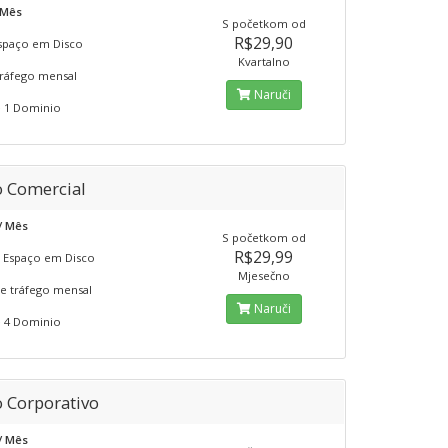
/ Mês
S početkom od
R$29,90
spaço em Disco
Kvartalno
ráfego mensal
Naruči
 1 Dominio
o Comercial
 / Mês
S početkom od
R$29,99
 Espaço em Disco
Mjesečno
e tráfego mensal
Naruči
 4 Dominio
o Corporativo
 / Mês