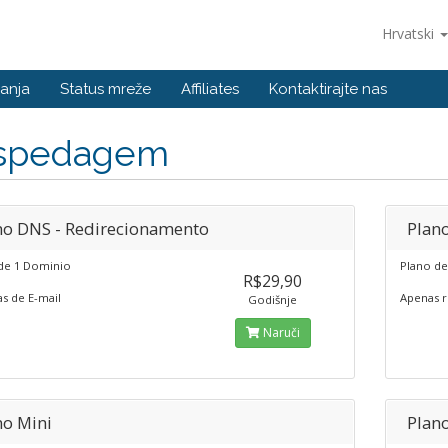
Hrvatski
anja
Status mreže
Affiliates
Kontaktirajte nas
spedagem
no DNS - Redirecionamento
Plano
e 1 Dominio
Plano d
R$29,90
s de E-mail
Apenas r
Godišnje
Naruči
no Mini
Plan