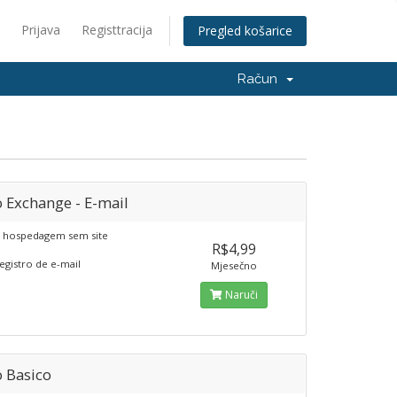
Prijava
Registtracija
Pregled košarice
Račun
 Exchange - E-mail
e hospedagem sem site
R$4,99
egistro de e-mail
Mjesečno
Naruči
o Basico