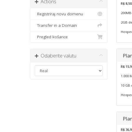
Actions
R$ 8,5
200MB 
Registriraj novu domenu
2GB de
Transfer in a Domain
Hosped
Pregled košarice
Odaberite valutu
Pla
R$ 15,9
1.000 
10 GB 
Hosped
Pla
R$ 36,9