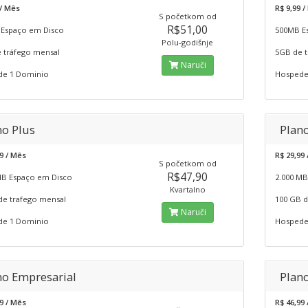
0/ Mês
R$ 9,99 
S početkom od
R$51,00
Espaço em Disco
500MB E
Polu-godišnje
 tráfego mensal
5GB de t
Naruči
e 1 Dominio
Hospede
no Plus
Plan
9 / Mês
R$ 29,99
S početkom od
R$47,90
MB Espaço em Disco
2.000 MB
Kvartalno
de trafego mensal
100 GB d
Naruči
e 1 Dominio
Hospede
no Empresarial
Plan
9 / Mês
R$ 46,99