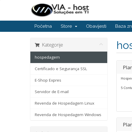
Početna
Store
Obavijesti
Baza zn
ho
Kategorije
hospedagem
Pla
Certificado e Segurança SSL
Hosped
E-Shop Expres
5 Conta
Servidor de E-mail
Revenda de Hospedagem Linux
Revenda de Hospedagem Windows
Pla