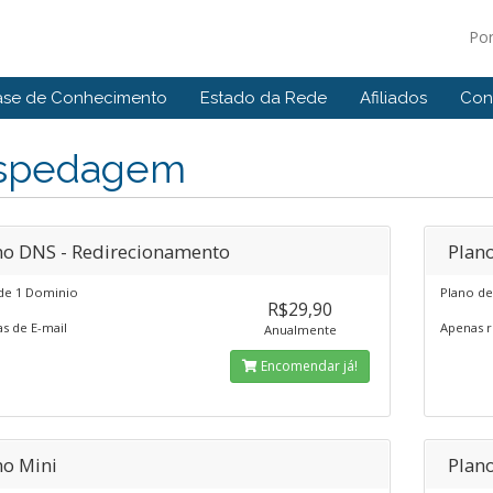
Po
ase de Conhecimento
Estado da Rede
Afiliados
Con
spedagem
no DNS - Redirecionamento
Plano
e 1 Dominio
Plano d
R$29,90
s de E-mail
Apenas r
Anualmente
Encomendar já!
no Mini
Plan