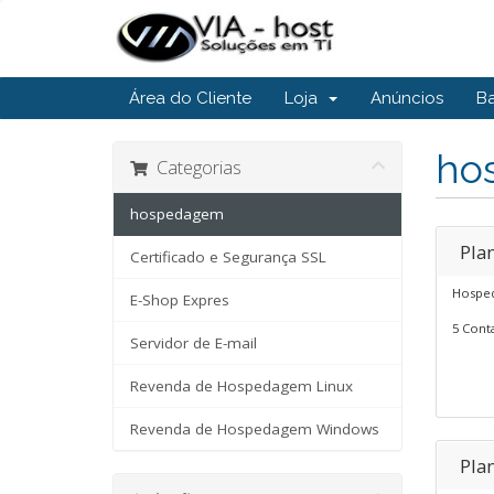
Área do Cliente
Loja
Anúncios
B
ho
Categorias
hospedagem
Pla
Certificado e Segurança SSL
Hosped
E-Shop Expres
5 Conta
Servidor de E-mail
Revenda de Hospedagem Linux
Revenda de Hospedagem Windows
Pla