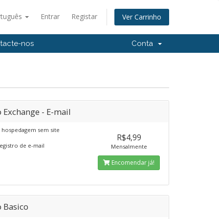
rtuguês
Entrar
Registar
Ver Carrinho
tacte-nos
Conta
 Exchange - E-mail
e hospedagem sem site
R$4,99
egistro de e-mail
Mensalmente
Encomendar já!
o Basico