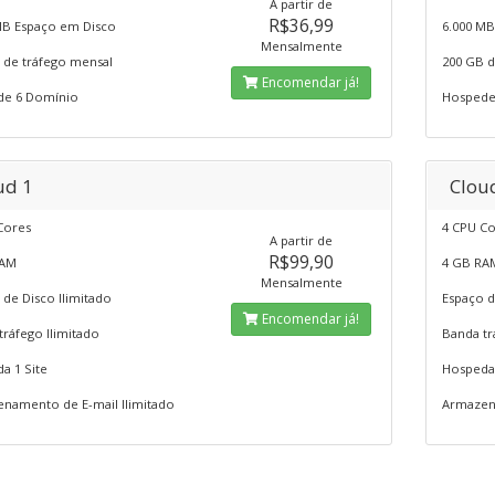
A partir de
R$36,99
MB Espaço em Disco
6.000 MB
Mensalmente
 de tráfego mensal
200 GB d
Encomendar já!
e 6 Domínio
Hospede
ud 1
Clou
Cores
4 CPU C
A partir de
R$99,90
RAM
4 GB RA
Mensalmente
 de Disco Ilimitado
Espaço d
Encomendar já!
tráfego Ilimitado
Banda tr
a 1 Site
Hospeda 
namento de E-mail Ilimitado
Armazena