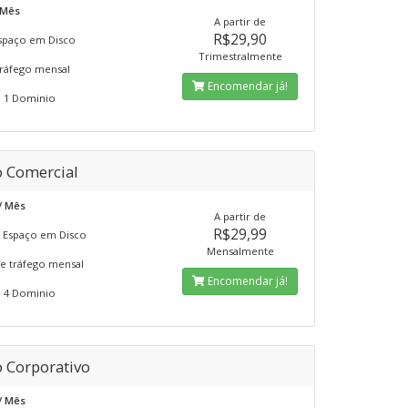
/ Mês
A partir de
R$29,90
spaço em Disco
Trimestralmente
ráfego mensal
Encomendar já!
 1 Dominio
o Comercial
 / Mês
A partir de
R$29,99
 Espaço em Disco
Mensalmente
e tráfego mensal
Encomendar já!
 4 Dominio
o Corporativo
 / Mês