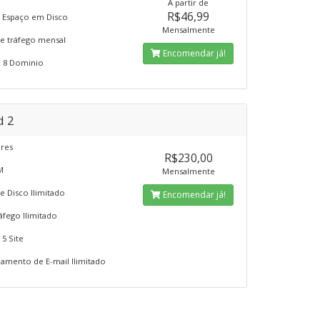
A partir de
R$46,99
 Espaço em Disco
Mensalmente
e tráfego mensal
Encomendar já!
 8 Dominio
d 2
ores
R$230,00
M
Mensalmente
e Disco Ilimitado
Encomendar já!
áfego Ilimitado
5 Site
mento de E-mail Ilimitado