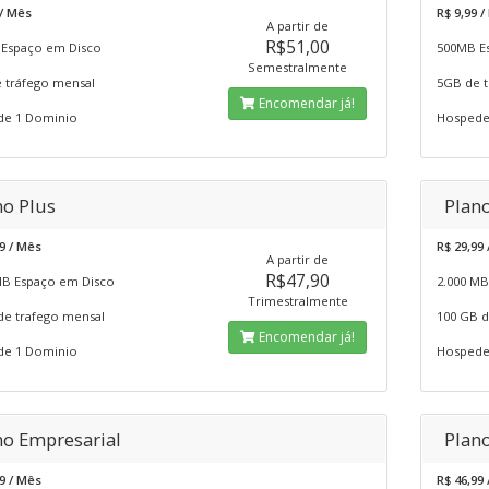
0/ Mês
R$ 9,99 
A partir de
R$51,00
Espaço em Disco
500MB E
Semestralmente
 tráfego mensal
5GB de t
Encomendar já!
e 1 Dominio
Hospede
no Plus
Plan
9 / Mês
R$ 29,99
A partir de
R$47,90
MB Espaço em Disco
2.000 MB
Trimestralmente
de trafego mensal
100 GB d
Encomendar já!
e 1 Dominio
Hospede
no Empresarial
Plan
9 / Mês
R$ 46,99