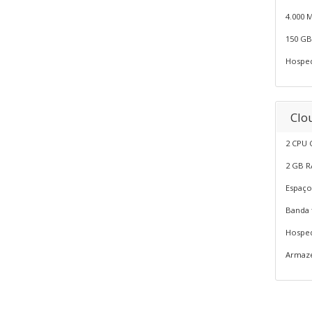
4.000 
150 GB
Hosped
Clo
2 CPU 
2 GB 
Espaço
Banda 
Hosped
Armaze