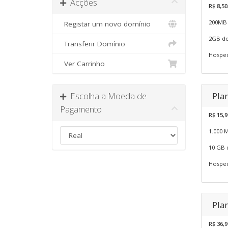
Acções
R$ 8,5
200MB 
Registar um novo domínio
2GB de
Transferir Domínio
Hosped
Ver Carrinho
Escolha a Moeda de
Pla
Pagamento
R$ 15,9
1.000 
10 GB 
Hosped
Pla
R$ 36,9