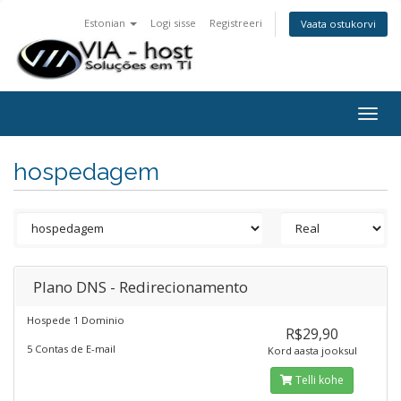
Estonian
Logi sisse
Registreeri
Vaata ostukorvi
Togg
navig
hospedagem
Plano DNS - Redirecionamento
Hospede 1 Dominio
R$29,90
5 Contas de E-mail
Kord aasta jooksul
Telli kohe