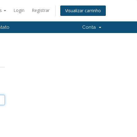
ês
Login
Registrar
Visualizar carrinho
tato
Conta