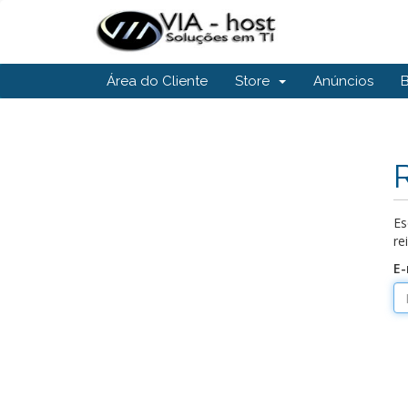
Área do Cliente
Store
Anúncios
Es
re
E-