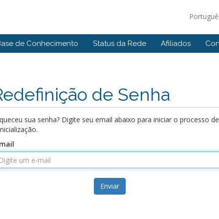
Portugu
Base de Conhecimento
Status da Rede
Afiliados
Con
Redefinição de Senha
queceu sua senha? Digite seu email abaixo para iniciar o processo de
inicialização.
mail
Enviar