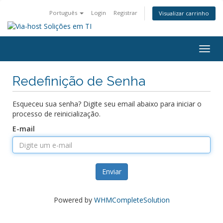
Português
Login
Registrar
Visualizar carrinho
Togg
navig
Redefinição de Senha
Esqueceu sua senha? Digite seu email abaixo para iniciar o
processo de reinicialização.
E-mail
Enviar
Powered by
WHMCompleteSolution